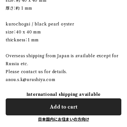
size：約 40 x 40 mm
厚さ：約 1 mm
kurochogai / black pearl oyster
size：40 x 40 mm
thickness：1 mm
Overseas shipping from Japan is available except for
Russia etc.
Please contact us for details.
anou.s.k@urushiya.com
International shipping available
Add to cart
日本国内にお住まいの方向け