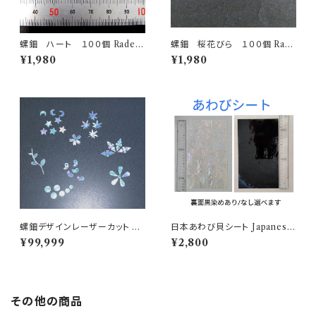
螺鈿 ハート １００個 Raden
螺鈿 桜花びら １００個 Rade
heart 100 pieces
n cherry blossom 100 piec
¥1,980
¥1,980
es
螺鈿デザインレーザーカット Ra
日本あわび貝シート Japanese
den laser cutting
abalone shell sheet
¥99,999
¥2,800
その他の商品