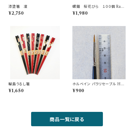
漆塗箸 凜
螺鈿 桜花びら １００個 Rade
n cherry blossom 100 piec
¥2,750
¥1,980
es
輪島うるし箸
ホルベイン パラリセーブル Hor
bein brush 350R-2
¥1,650
¥900
商品一覧に戻る