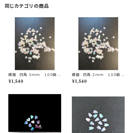
同じカテゴリの商品
螺鈿 四角 ３ｍｍ １００個 R
螺鈿 四角 ２ｍｍ １００個 R
aden 3mm square 100piece
aden 2mm square 100 piec
¥1,540
¥1,540
s
es