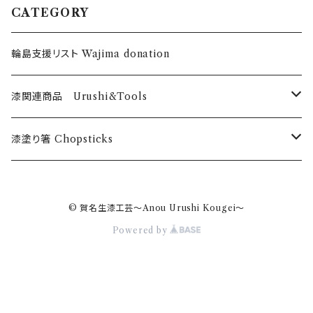
CATEGORY
輪島支援リスト Wajima donation
漆関連商品 Urushi&Tools
漆 Urushi
漆塗り箸 Chopsticks
色漆 Color Urushi
うるしのお箸 Urushi chopticks
© 賀名生漆工芸～Anou Urushi Kougei～
乾漆粉 Urushi powder
オリジナル漆塗箸 Anou original
Powered by
筆・刷毛 Brush Hake
漆のお箸十八膳 Juhachizen brand
刷毛 Hake チョイ塗くん Choinurikun
道具・材料