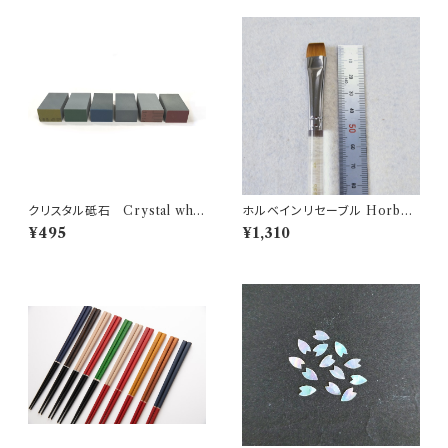
クリスタル砥石 Crystal whet
ホルベインリセーブル Horbei
stone
n brush N500H-4
¥495
¥1,310