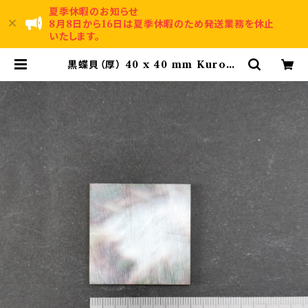
夏季休暇のお知らせ
8月8日から16日は夏季休暇のため発送業務を休止
いたします。
黒蝶貝（厚） 40 x 40 mm Kuroch
ogai | 賀名生漆工芸～Anou Urus
hi Kougei～