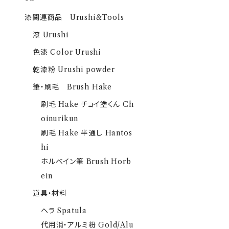
漆関連商品 Urushi&Tools
漆 Urushi
色漆 Color Urushi
乾漆粉 Urushi powder
筆・刷毛 Brush Hake
刷毛 Hake チョイ塗くん Ch
oinurikun
刷毛 Hake 半通し Hantos
hi
ホルベイン筆 Brush Horb
ein
道具・材料
ヘラ Spatula
代用消・アルミ粉 Gold/Alu