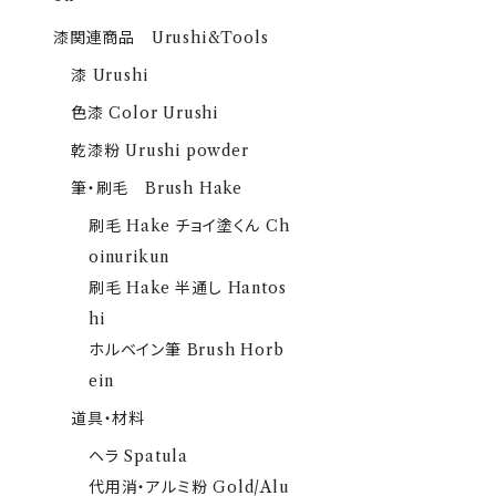
漆関連商品 Urushi&Tools
漆 Urushi
色漆 Color Urushi
乾漆粉 Urushi powder
筆・刷毛 Brush Hake
刷毛 Hake チョイ塗くん Ch
oinurikun
刷毛 Hake 半通し Hantos
hi
ホルベイン筆 Brush Horb
ein
道具・材料
ヘラ Spatula
代用消・アルミ粉 Gold/Alu