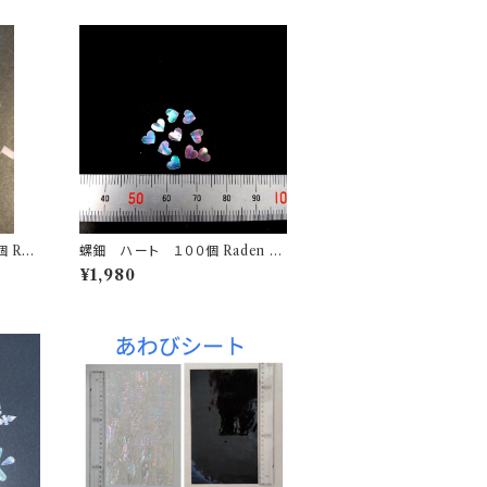
ad
螺鈿 ハート １００個 Raden he
ces
art 100 pieces
¥1,980