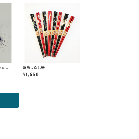
o Ur
輪島うるし箸
¥1,650