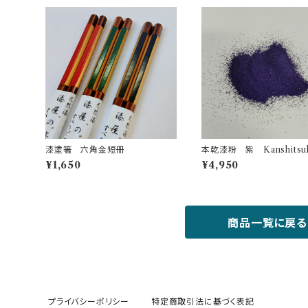
漆塗箸 六角金短冊
本乾漆粉 紫 Kanshitsuk
ushi powder Purple
¥1,650
¥4,950
商品一覧に戻る
プライバシーポリシー
特定商取引法に基づく表記