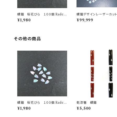
螺鈿 桜花びら １００個 Raden
螺鈿デザインレーザーカット Rad
cherry blossom 100 pieces
n laser cutting
¥1,980
¥99,999
その他の商品
螺鈿 桜花びら １００個 Raden
乾漆箸 螺鈿
cherry blossom 100 pieces
¥1,980
¥5,500