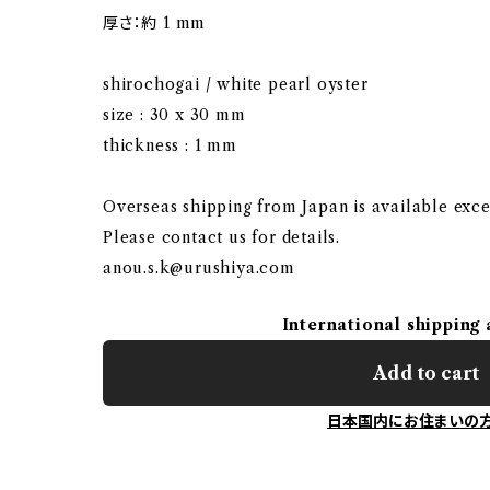
厚さ：約 1 mm
shirochogai / white pearl oyster
size : 30 x 30 mm
thickness : 1 mm
Overseas shipping from Japan is available exce
Please contact us for details.
anou.s.k@urushiya.com
International shipping 
Add to cart
日本国内にお住まいの