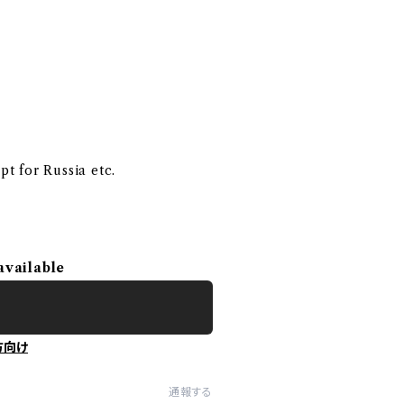
pt for Russia etc.
available
方向け
通報する