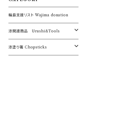
輪島支援リスト Wajima donation
漆関連商品 Urushi&Tools
漆 Urushi
漆塗り箸 Chopsticks
色漆 Color Urushi
うるしのお箸 Urushi chopticks
乾漆粉 Urushi powder
オリジナル漆塗箸 Anou original
筆・刷毛 Brush Hake
漆のお箸十八膳 Juhachizen bran
d
刷毛 Hake チョイ塗くん Choinurikun
道具・材料