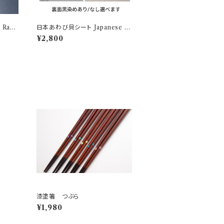
e
日本あわび貝シート Japanese ab
alone shell sheet
¥2,800
漆塗箸 つぶら
¥1,980