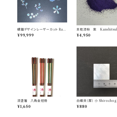
螺鈿デザインレーザーカット Rade
本乾漆粉 紫 Kanshitsuk
n laser cutting
ushi powder Purple
¥99,999
¥4,950
漆塗箸 八角金短冊
白蝶貝（厚） 小 Shirocho
¥1,650
¥880