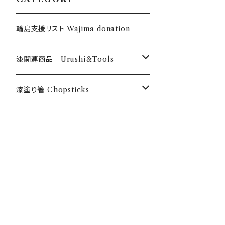
輪島支援リスト Wajima donation
漆関連商品 Urushi&Tools
漆 Urushi
漆塗り箸 Chopsticks
色漆 Color Urushi
うるしのお箸 Urushi chopticks
乾漆粉 Urushi powder
オリジナル漆塗箸 Anou original
筆・刷毛 Brush Hake
漆のお箸十八膳 Juhachizen bran
d
刷毛 Hake チョイ塗くん Choinurikun
道具・材料