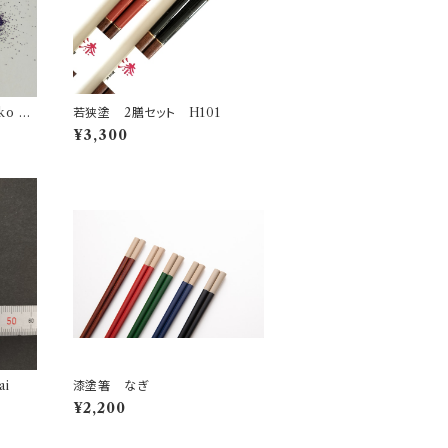
o Ur
若狭塗 2膳セット H101
¥3,300
gai
漆塗箸 なぎ
¥2,200