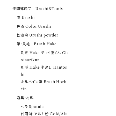
漆関連商品 Urushi&Tools
漆 Urushi
色漆 Color Urushi
乾漆粉 Urushi powder
筆・刷毛 Brush Hake
刷毛 Hake チョイ塗くん Ch
oinurikun
刷毛 Hake 半通し Hantos
hi
ホルベイン筆 Brush Horb
ein
道具・材料
ヘラ Spatula
代用消・アルミ粉 Gold/Alu