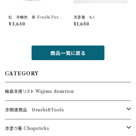
虹 赤蝋色 紫 Urushi Purpl
漆塗箸 もく
e 50g
¥3,630
¥1,650
商品一覧に戻る
CATEGORY
輪島支援リスト Wajima donation
漆関連商品 Urushi&Tools
漆 Urushi
漆塗り箸 Chopsticks