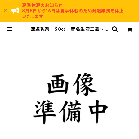
夏季休暇のお知らせ
8月8日から16日は夏季休暇のため発送業務を休止
いたします。
漆遅乾剤 50㏄ | 賀名生漆工芸～A
nou Urushi Kougei～