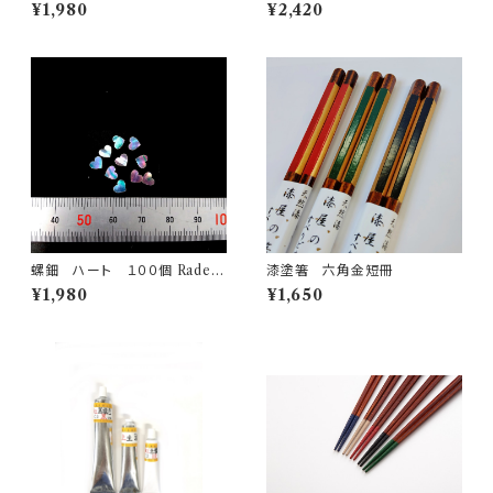
n brush N500H-8
¥1,980
¥2,420
螺鈿 ハート １００個 Raden
漆塗箸 六角金短冊
heart 100 pieces
¥1,980
¥1,650