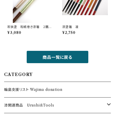
若狭塗 和紙巻き漆箸 ２膳セ
漆塗箸 凜
ット
¥3,080
¥2,750
商品一覧に戻る
CATEGORY
輪島支援リスト Wajima donation
漆関連商品 Urushi&Tools