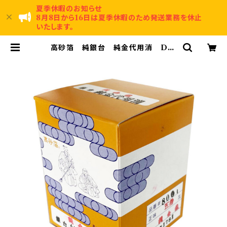
夏季休暇のお知らせ
8月8日から16日は夏季休暇のため発送業務を休止
いたします。
高砂箔 純銀台 純金代用消 Dai
youkeshi Gold 50g | 賀名生漆
工芸～Anou Urushi Kougei～