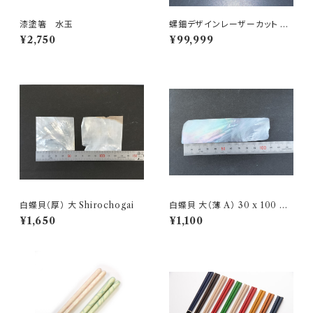
漆塗箸 水玉
螺鈿デザインレーザーカット Ra
den laser cutting
¥2,750
¥99,999
白蝶貝（厚） 大 Shirochogai
白蝶貝 大（薄 A） 30 x 100 m
m Shirochogai
¥1,650
¥1,100