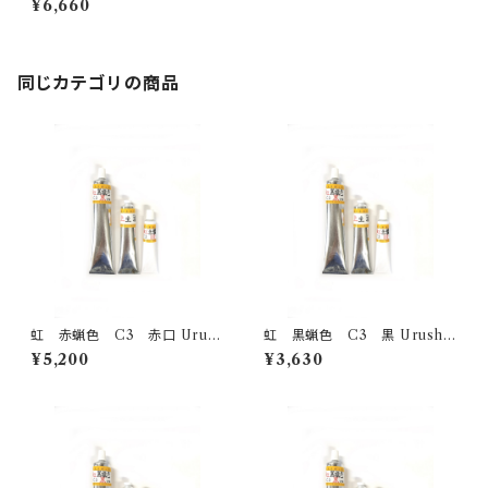
¥6,660
同じカテゴリの商品
虹 赤蝋色 C3 赤口 Urush
虹 黒蝋色 C3 黒 Urushi
i -Akakuchi red- 100g
-black- 50g
¥5,200
¥3,630