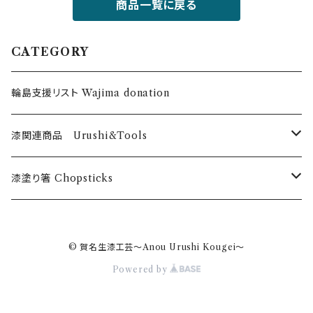
商品一覧に戻る
CATEGORY
輪島支援リスト Wajima donation
漆関連商品 Urushi&Tools
漆 Urushi
漆塗り箸 Chopsticks
色漆 Color Urushi
うるしのお箸 Urushi chopticks
© 賀名生漆工芸～Anou Urushi Kougei～
乾漆粉 Urushi powder
オリジナル漆塗箸 Anou original
Powered by
筆・刷毛 Brush Hake
漆のお箸十八膳 Juhachizen brand