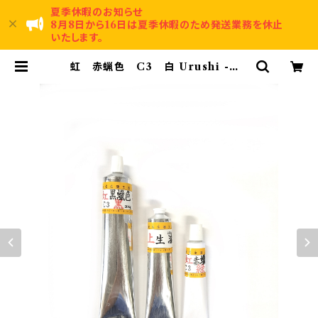
夏季休暇のお知らせ
8月8日から16日は夏季休暇のため発送業務を休止
いたします。
虹 赤蝋色 C3 白 Urushi -wh
ite- 150g | 賀名生漆工芸～Anou
Urushi Kougei～