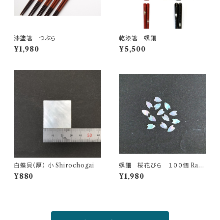
漆塗箸 つぶら
乾漆箸 螺鈿
¥1,980
¥5,500
白蝶貝（厚） 小 Shirochogai
螺鈿 桜花びら １００個 Rade
n cherry blossom 100 piec
¥880
¥1,980
es