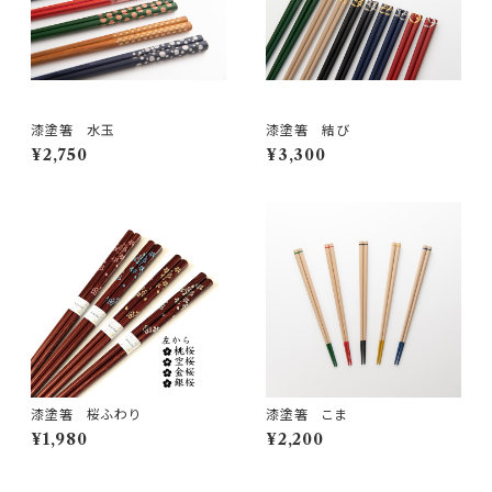
漆塗箸 水玉
漆塗箸 結び
¥2,750
¥3,300
漆塗箸 桜ふわり
漆塗箸 こま
¥1,980
¥2,200