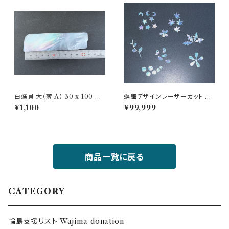
白蝶貝 大（薄 A） 30 x 100 m
螺鈿デザインレーザーカット Ra
m Shirochogai
den laser cutting
¥1,100
¥99,999
商品一覧に戻る
CATEGORY
輪島支援リスト Wajima donation