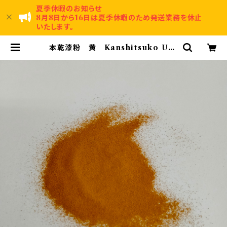
夏季休暇のお知らせ
8月8日から16日は夏季休暇のため発送業務を休止
いたします。
本乾漆粉 黄 Kanshitsuko Uru
shi powder Yellow | 賀名生漆
工芸～Anou Urushi Kougei～