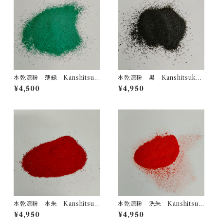
本乾漆粉 薄緑 Kanshitsuk
本乾漆粉 黒 Kanshitsuko
o Urushi powder Light Gre
Urushi powder Black
¥4,500
¥4,950
en
本乾漆粉 本朱 Kanshitsuk
本乾漆粉 洗朱 Kanshitsuk
o Urushi powder Red
o Urushi powder Orange
¥4,950
¥4,950