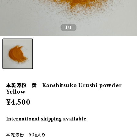
1
/1
本乾漆粉 黄 Kanshitsuko Urushi powder
Yellow
¥4,500
International shipping available
本乾漆粉 50g入り