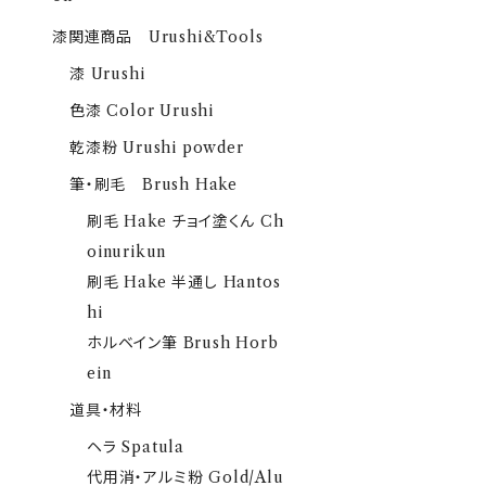
漆関連商品 Urushi&Tools
漆 Urushi
色漆 Color Urushi
乾漆粉 Urushi powder
筆・刷毛 Brush Hake
刷毛 Hake チョイ塗くん Ch
oinurikun
刷毛 Hake 半通し Hantos
hi
ホルベイン筆 Brush Horb
ein
道具・材料
ヘラ Spatula
代用消・アルミ粉 Gold/Alu