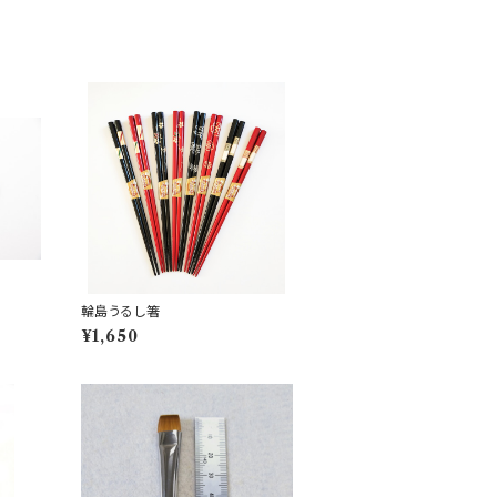
輪島うるし箸
¥1,650