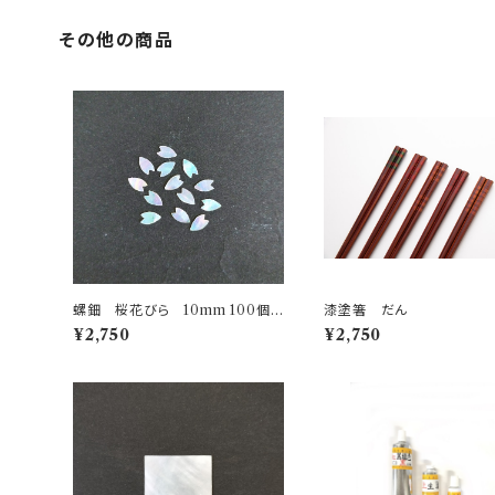
その他の商品
螺鈿 桜花びら 10mm 100個 R
漆塗箸 だん
aden cherry blossom 100 pie
¥2,750
¥2,750
ces