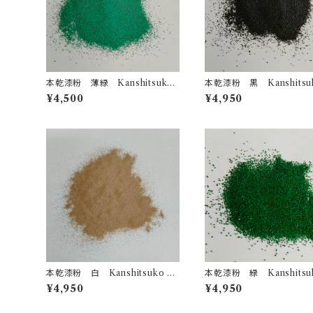
本乾漆粉 薄緑 Kanshitsuko
本乾漆粉 黒 Kanshitsuk
Urushi powder Light Green
ushi powder Black
¥4,500
¥4,950
本乾漆粉 白 Kanshitsuko Ur
本乾漆粉 緑 Kanshitsuk
ushi powder Beige
ushi powder Green
¥4,950
¥4,950