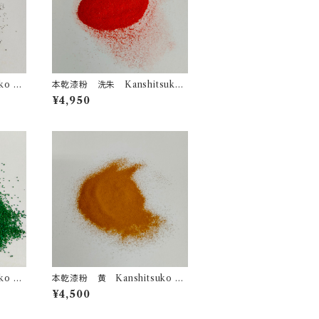
o Ur
本乾漆粉 洗朱 Kanshitsuko
Urushi powder Orange
¥4,950
o Ur
本乾漆粉 黄 Kanshitsuko Ur
ushi powder Yellow
¥4,500