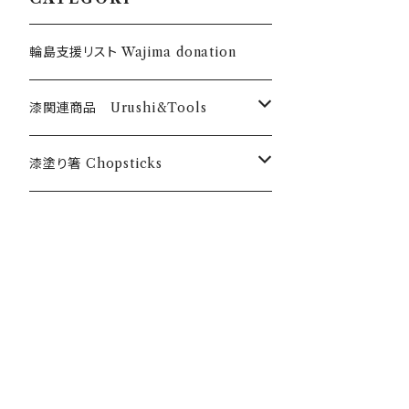
輪島支援リスト Wajima donation
漆関連商品 Urushi&Tools
漆 Urushi
漆塗り箸 Chopsticks
色漆 Color Urushi
うるしのお箸 Urushi chopticks
乾漆粉 Urushi powder
オリジナル漆塗箸 Anou original
筆・刷毛 Brush Hake
漆のお箸十八膳 Juhachizen bran
d
刷毛 Hake チョイ塗くん Choinurikun
道具・材料