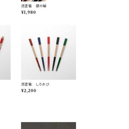
漆塗箸 銀の輪
¥1,980
漆塗箸 しろおび
¥2,200