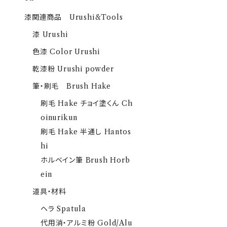
漆関連商品 Urushi&Tools
漆 Urushi
色漆 Color Urushi
乾漆粉 Urushi powder
筆・刷毛 Brush Hake
刷毛 Hake チョイ塗くん Ch
oinurikun
刷毛 Hake 半通し Hantos
hi
ホルベイン筆 Brush Horb
ein
道具・材料
ヘラ Spatula
代用消・アルミ粉 Gold/Alu