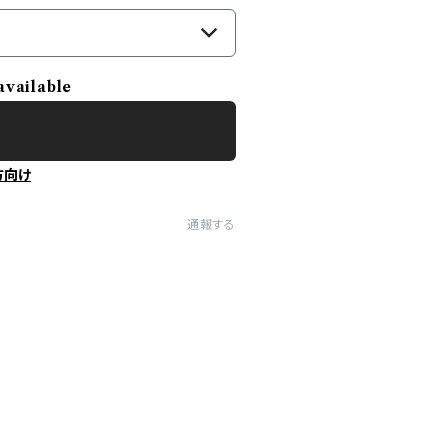
available
方向け
通報する