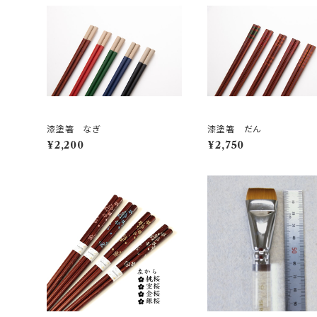
漆塗箸 なぎ
漆塗箸 だん
¥2,200
¥2,750