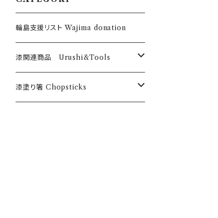
輪島支援リスト Wajima donation
漆関連商品 Urushi&Tools
漆 Urushi
漆塗り箸 Chopsticks
色漆 Color Urushi
うるしのお箸 Urushi chopticks
乾漆粉 Urushi powder
オリジナル漆塗箸 Anou original
筆・刷毛 Brush Hake
漆のお箸十八膳 Juhachizen bran
d
刷毛 Hake チョイ塗くん Choinurikun
道具・材料