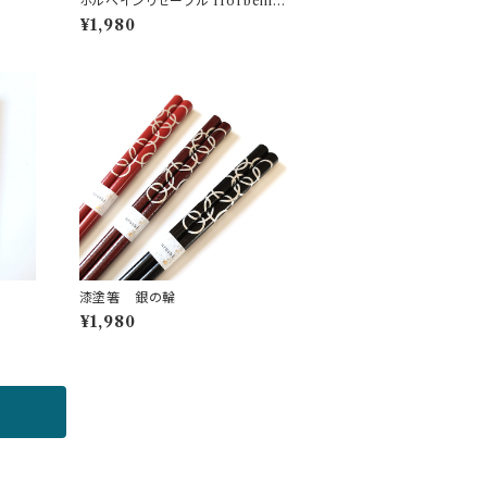
ホルベインリセーブル Horbein b
rush N500H-8
¥1,980
漆塗箸 銀の輪
¥1,980