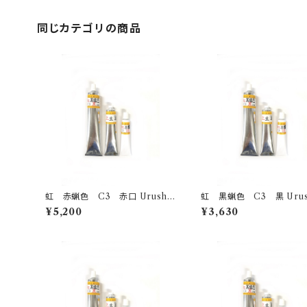
同じカテゴリの商品
虹 赤蝋色 C3 赤口 Urushi
虹 黒蝋色 C3 黒 Urushi -bl
-Akakuchi red- 100g
ack- 50g
¥5,200
¥3,630