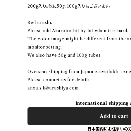
200g入り。他に50g、100g入りもございます。
Red urushi.
Please add Akaroiro bit by bit when it is hard.
The color image might be different from the a
monitor setting.
We also have 50g and 100g tubes.
Overseas shipping from Japan is available exce
Please contact us for details.
anou.s.k@urushiya.com
International shipping 
Add to cart
日本国内にお住まいの