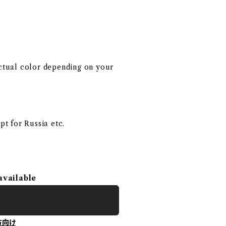
ctual color depending on your
pt for Russia etc.
available
方向け