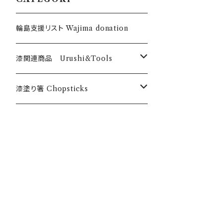
輪島支援リスト Wajima donation
漆関連商品 Urushi&Tools
漆 Urushi
漆塗り箸 Chopsticks
色漆 Color Urushi
うるしのお箸 Urushi chopticks
乾漆粉 Urushi powder
オリジナル漆塗箸 Anou original
筆・刷毛 Brush Hake
漆のお箸十八膳 Juhachizen bran
d
刷毛 Hake チョイ塗くん Choinurikun
道具・材料