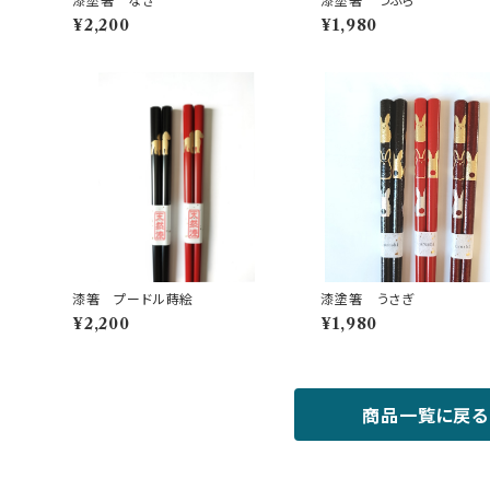
漆塗箸 なぎ
漆塗箸 つぶら
¥2,200
¥1,980
漆箸 プードル蒔絵
漆塗箸 うさぎ
¥2,200
¥1,980
商品一覧に戻る