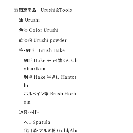
漆関連商品 Urushi&Tools
漆 Urushi
色漆 Color Urushi
乾漆粉 Urushi powder
筆・刷毛 Brush Hake
刷毛 Hake チョイ塗くん Ch
oinurikun
刷毛 Hake 半通し Hantos
hi
ホルベイン筆 Brush Horb
ein
道具・材料
ヘラ Spatula
代用消・アルミ粉 Gold/Alu