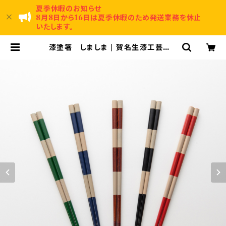
夏季休暇のお知らせ
8月8日から16日は夏季休暇のため発送業務を休止
いたします。
漆塗箸 しましま | 賀名生漆工芸～A
nou Urushi Kougei～