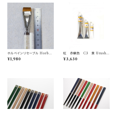
ホルベインリセーブル Horbei
虹 赤蝋色 C3 黄 Urushi
n brush N500H-8
-Yellow- 50g
¥1,980
¥3,630