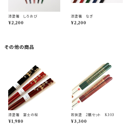
漆塗箸 しろおび
漆塗箸 なぎ
¥2,200
¥2,200
その他の商品
漆塗箸 富士の桜
若狭塗 2膳セット K103
¥1,980
¥3,300