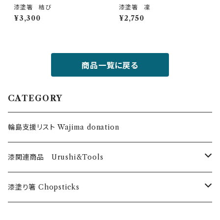
漆塗箸 結び
漆塗箸 凜
¥3,300
¥2,750
商品一覧に戻る
CATEGORY
輪島支援リスト Wajima donation
漆関連商品 Urushi&Tools
漆 Urushi
漆塗り箸 Chopsticks
色漆 Color Urushi
うるしのお箸 Urushi chopticks