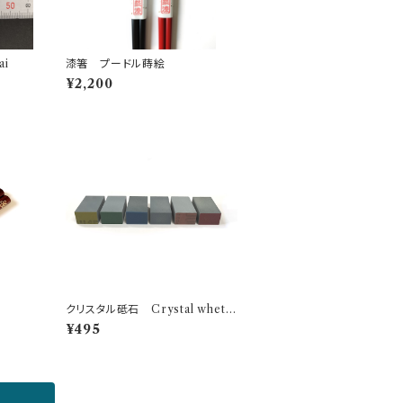
gai
漆箸 プードル蒔絵
¥2,200
クリスタル砥石 Crystal whetst
one
¥495