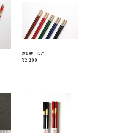
漆塗箸 なぎ
¥2,200