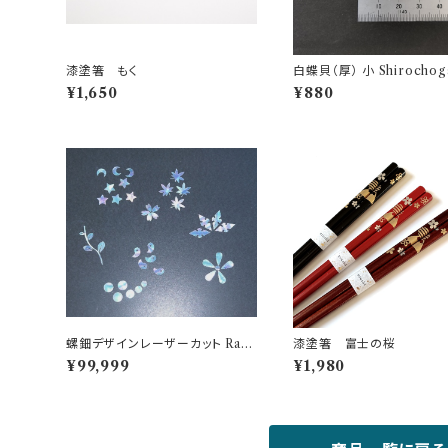
漆塗箸 もく
白蝶貝（厚） 小 Shirocho
¥1,650
¥880
螺鈿デザインレーザーカット Rade
漆塗箸 富士の桜
n laser cutting
¥99,999
¥1,980