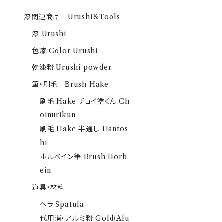
漆関連商品 Urushi&Tools
漆 Urushi
色漆 Color Urushi
乾漆粉 Urushi powder
筆・刷毛 Brush Hake
刷毛 Hake チョイ塗くん Ch
oinurikun
刷毛 Hake 半通し Hantos
hi
ホルベイン筆 Brush Horb
ein
道具・材料
ヘラ Spatula
代用消・アルミ粉 Gold/Alu