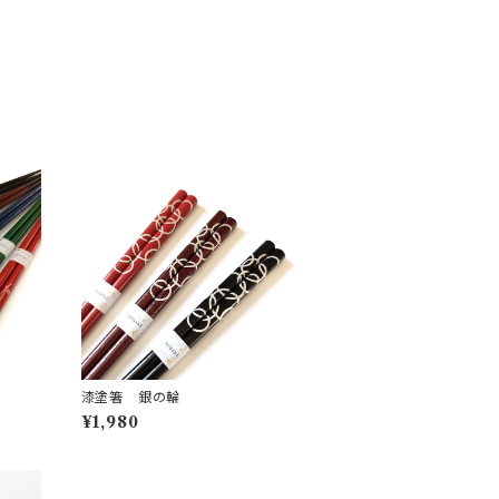
漆塗箸 銀の輪
¥1,980