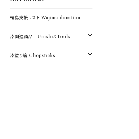
輪島支援リスト Wajima donation
漆関連商品 Urushi&Tools
漆 Urushi
漆塗り箸 Chopsticks
色漆 Color Urushi
うるしのお箸 Urushi chopticks
乾漆粉 Urushi powder
オリジナル漆塗箸 Anou original
筆・刷毛 Brush Hake
漆のお箸十八膳 Juhachizen bran
d
刷毛 Hake チョイ塗くん Choinurikun
道具・材料