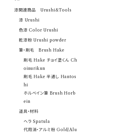
漆関連商品 Urushi&Tools
漆 Urushi
色漆 Color Urushi
乾漆粉 Urushi powder
筆・刷毛 Brush Hake
刷毛 Hake チョイ塗くん Ch
oinurikun
刷毛 Hake 半通し Hantos
hi
ホルベイン筆 Brush Horb
ein
道具・材料
ヘラ Spatula
代用消・アルミ粉 Gold/Alu