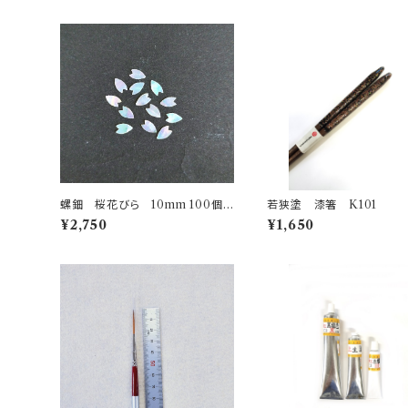
螺鈿 桜花びら 10mm 100個 R
若狭塗 漆箸 K101
aden cherry blossom 100 pie
¥2,750
¥1,650
ces