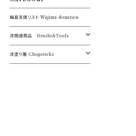
輪島支援リスト Wajima donation
漆関連商品 Urushi&Tools
漆 Urushi
漆塗り箸 Chopsticks
色漆 Color Urushi
うるしのお箸 Urushi chopticks
乾漆粉 Urushi powder
オリジナル漆塗箸 Anou original
筆・刷毛 Brush Hake
漆のお箸十八膳 Juhachizen bran
d
刷毛 Hake チョイ塗くん Choinurikun
道具・材料