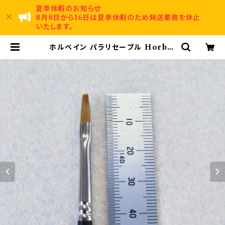
夏季休暇のお知らせ
8月8日から16日は夏季休暇のため発送業務を休止
いたします。
ホルベイン パラリセーブル Horbei
n brush350H-0 | 賀名生漆工芸～
Anou Urushi Kougei～