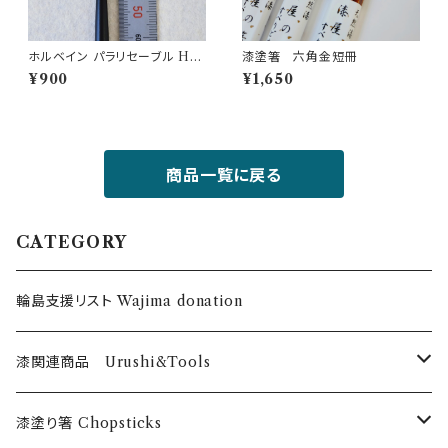
ホルベイン パラリセーブル Hor
漆塗箸 六角金短冊
bein brush 350R-2
¥900
¥1,650
商品一覧に戻る
CATEGORY
輪島支援リスト Wajima donation
漆関連商品 Urushi&Tools
漆 Urushi
漆塗り箸 Chopsticks