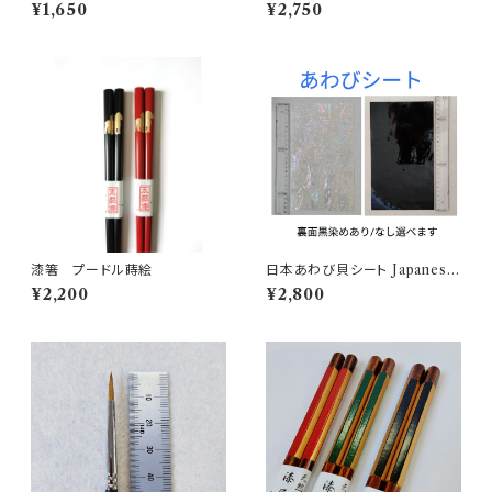
個 Raden cherry blossom 1
¥1,650
¥2,750
00 pieces
漆箸 プードル蒔絵
日本あわび貝シート Japanese
abalone shell sheet
¥2,200
¥2,800