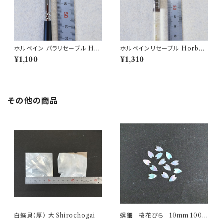
ホルベイン パラリセーブル Hor
ホルベインリセーブル Horbei
bein brush 350H-6
n brush N500H-4
¥1,100
¥1,310
その他の商品
白蝶貝（厚） 大 Shirochogai
螺鈿 桜花びら 10mm 100