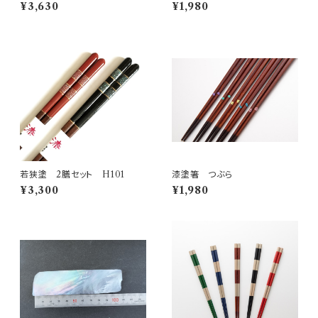
e 50g
¥3,630
¥1,980
若狭塗 2膳セット H101
漆塗箸 つぶら
¥3,300
¥1,980