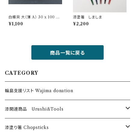
白蝶貝 大（薄 A） 30 x 100 m
漆塗箸 しましま
m Shirochogai
¥1,100
¥2,200
商品一覧に戻る
CATEGORY
輪島支援リスト Wajima donation
漆関連商品 Urushi&Tools
漆 Urushi
漆塗り箸 Chopsticks