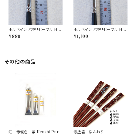
ホルベイン パラリセーブル Hor
ホルベイン パラリセーブル Hor
bein brush 350H-4
bein brush 350H-6
¥880
¥1,100
その他の商品
虹 赤蝋色 紫 Urushi Purpl
漆塗箸 桜ふわり