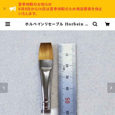
夏季休暇のお知らせ
8月8日から16日は夏季休暇のため発送業務を休止
いたします。
ホルベインリセーブル Horbein br
ush 500H-4 | 賀名生漆工芸～An
ou Urushi Kougei～