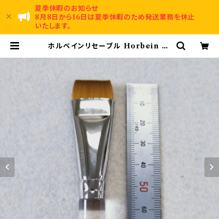
夏季休暇のお知らせ
8月8日から16日は夏季休暇のため発送業務を休止
いたします。
ホルベインリセーブル Horbein br
ush N500H-8 | 賀名生漆工芸～A
nou Urushi Kougei～