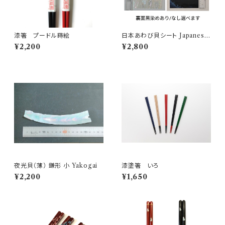
漆箸 プードル蒔絵
日本あわび貝シート Japanese
abalone shell sheet
¥2,200
¥2,800
夜光貝（薄） 鎌形 小 Yakogai
漆塗箸 いろ
¥2,200
¥1,650