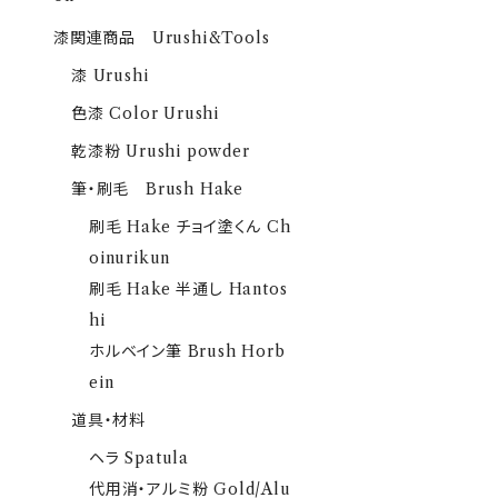
漆関連商品 Urushi&Tools
漆 Urushi
色漆 Color Urushi
乾漆粉 Urushi powder
筆・刷毛 Brush Hake
刷毛 Hake チョイ塗くん Ch
oinurikun
刷毛 Hake 半通し Hantos
hi
ホルベイン筆 Brush Horb
ein
道具・材料
ヘラ Spatula
代用消・アルミ粉 Gold/Alu