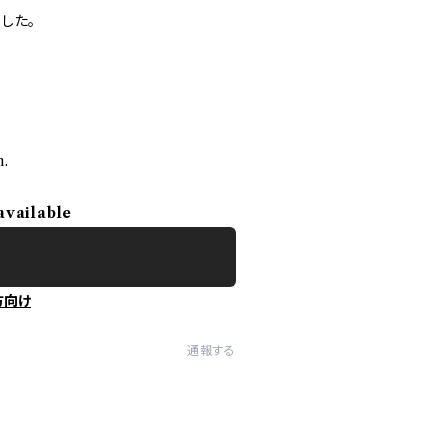
した。
h.
available
方向け
通報する