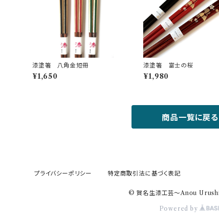
漆塗箸 八角金短冊
漆塗箸 富士の桜
¥1,650
¥1,980
商品一覧に戻る
プライバシーポリシー
特定商取引法に基づく表記
© 賀名生漆工芸～Anou Urushi
Powered by