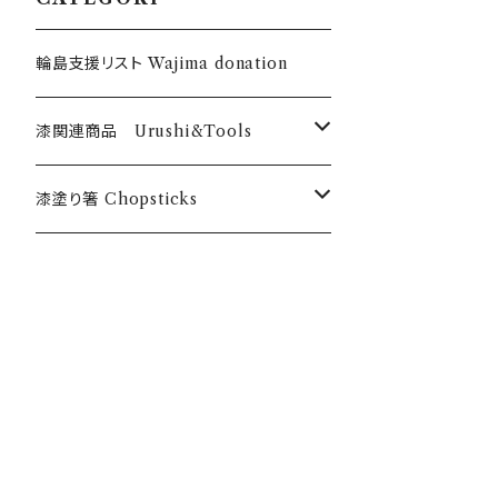
輪島支援リスト Wajima donation
漆関連商品 Urushi&Tools
漆 Urushi
漆塗り箸 Chopsticks
色漆 Color Urushi
うるしのお箸 Urushi chopticks
乾漆粉 Urushi powder
オリジナル漆塗箸 Anou original
筆・刷毛 Brush Hake
漆のお箸十八膳 Juhachizen bran
d
刷毛 Hake チョイ塗くん Choinurikun
道具・材料