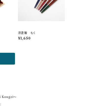
漆塗箸 もく
¥1,650
 Kougei～